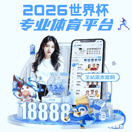
男式西服
男式西服
共
0
页
0
条
女式西服
团体服装
礼品饰品